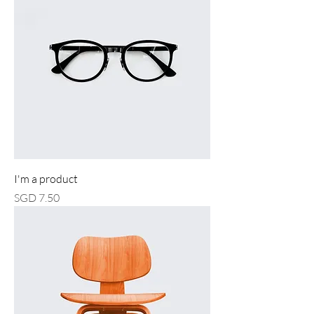
I'm a product
價格
SGD 7.50