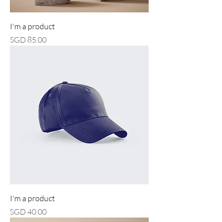
I'm a product
價格
SGD 85.00
I'm a product
價格
SGD 40.00