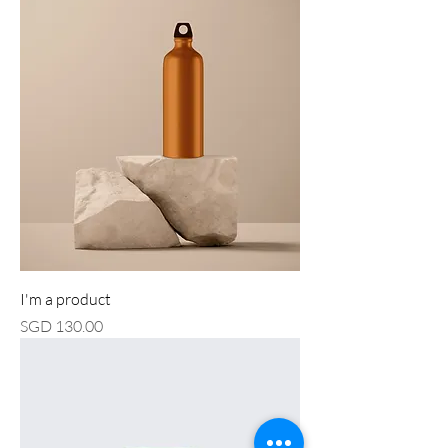
I'm a product
價格
SGD 130.00