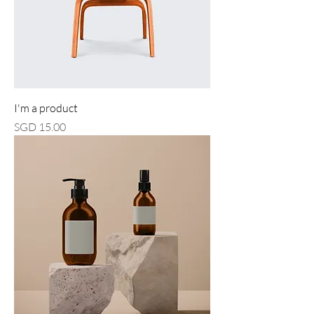
I'm a product
價格
SGD 15.00