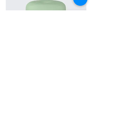
I'm a product
價格
SGD 45.00
Sale