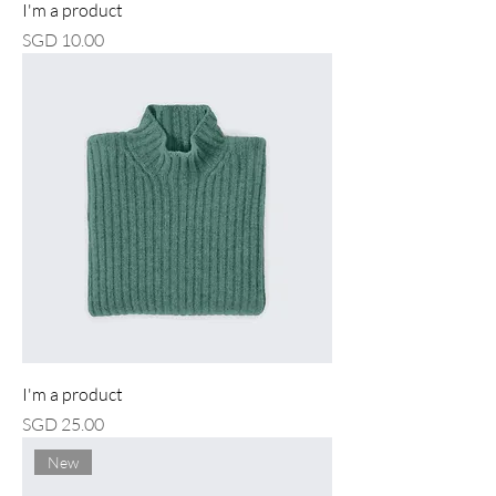
I'm a product
價格
SGD 10.00
I'm a product
價格
SGD 25.00
New