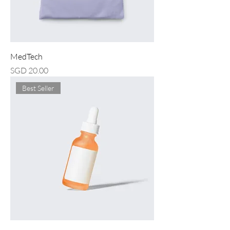
MedTech
價格
SGD 20.00
Best Seller