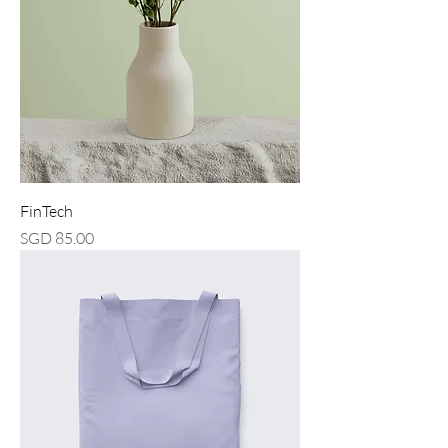
FinTech
價格
SGD 85.00